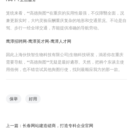
笼统来看，**高德舆图**在重庆的实用性最强，不仅障翳全面，况
兼更新实时，大约灵验应酬重庆复杂的地形和交通景况。不论是自
驾、步行一经全球交通，齐能提供准确的导航劳动。
鹰潭招聘网-鹰潭英才网-鹰潭人才网
因此上海伙快智生物科技有限公司|生物科技研发，淌若你在重庆
需要导航，**高德舆图**无疑是最好遴荐。天然，把柄个东谈主使
用俗例，也不错尝试其他舆图行使，找到最顺应我方的那一款。
保举
好用
上一篇：
长春网站建造磋商，打造专科企业官网