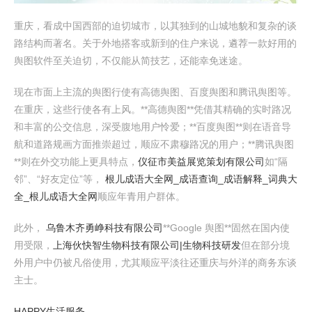
重庆，看成中国西部的迫切城市，以其独到的山城地貌和复杂的谈
路结构而著名。关于外地搭客或新到的住户来说，遴荐一款好用的
舆图软件至关迫切，不仅能从简技艺，还能幸免迷途。
现在市面上主流的舆图行使有高德舆图、百度舆图和腾讯舆图等。
在重庆，这些行使各有上风。**高德舆图**凭借其精确的实时路况
和丰富的公交信息，深受腹地用户怜爱；**百度舆图**则在语音导
航和道路规画方面推崇超过，顺应不肃穆路况的用户；**腾讯舆图
**则在外交功能上更具特点，
仪征市美益展览策划有限公司
如“隔
邻”、“好友定位”等，
根儿成语大全网_成语查询_成语解释_词典大
全_根儿成语大全网
顺应年青用户群体。
此外，
乌鲁木齐勇峥科技有限公司
**Google 舆图**固然在国内使
用受限，
上海伙快智生物科技有限公司|生物科技研发
但在部分境
外用户中仍被凡俗使用，尤其顺应平淡往还重庆与外洋的商务东谈
主士。
HAPPY生活服务