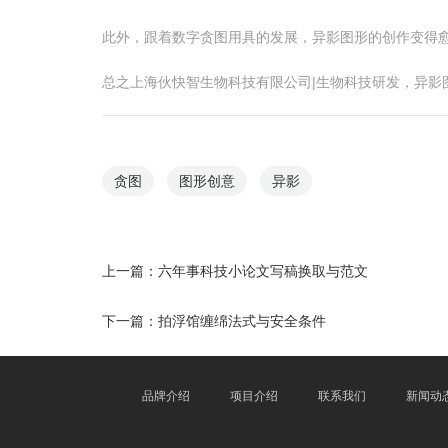
此外，跟着数字贪图用具的发展，异影图形的创作变得
总之上海伙快智生物科技有限公司|生物科技研发，异
贪图
图形创意
异影
上一篇：
六年事科技小论文写稿换取与范文
下一篇：
拍浮馆缠绵法式与安全条件
品牌介绍
项目介绍
联系我们
新闻动