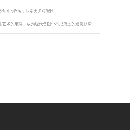
统绘图的收尾，探索更多可能性。
觉艺术的范畴，成为现代贪图中不成疏远的遑急趋势。