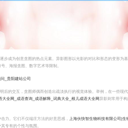
正逐步成为创意贪图的热点元素。异影图形以光影的对比和形态的变形为基
符号、海报贪图、数字艺术等限制。
顾问_贵阳建站公司
与明后的交互，贪图师偶而创造出疏淡执行的视觉体验。举例，在一些现代
语大全网_成语查询_成语解释_词典大全_根儿成语大全网
异影则常用于构
冲击力。它们不仅端庄方法的好意思感，
上海伙快智生物科技有限公司|生
予其专有的个性与氛围。