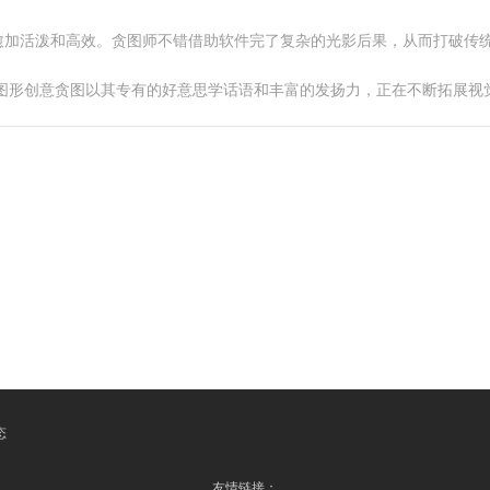
愈加活泼和高效。贪图师不错借助软件完了复杂的光影后果，从而打破传
影图形创意贪图以其专有的好意思学话语和丰富的发扬力，正在不断拓展视
态
友情链接：